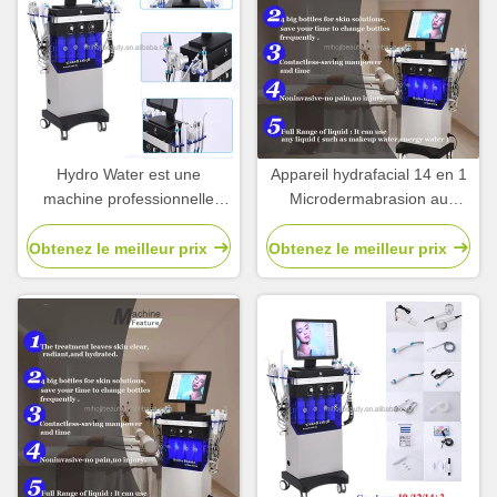
Hydro Water est une
Appareil hydrafacial 14 en 1
machine professionnelle
Microdermabrasion au
d'hydrodermabrasion pour le
diamant
rajeunissement de la peau.
Obtenez le meilleur prix
Obtenez le meilleur prix