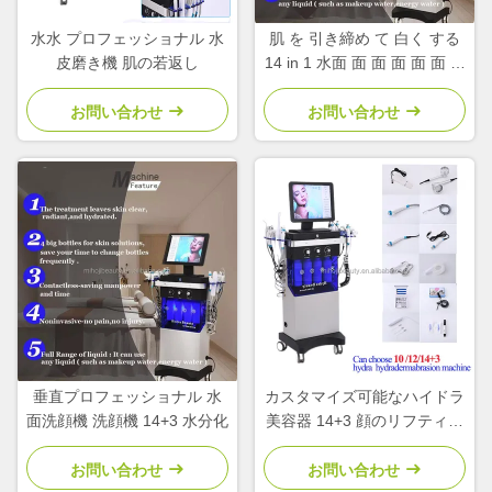
水水 プロフェッショナル 水
肌 を 引き締め て 白く する
皮磨き機 肌の若返し
14 in 1 水面 面 面 面 面 面 面
面 面 面 面 面 面 面 面 面 面
面 面 面 面 面 面 面 面 面 面
お問い合わせ
お問い合わせ
面 面 面 面 面 面 面 面 面 面
面 面 面 面
垂直プロフェッショナル 水
カスタマイズ可能なハイドラ
面洗顔機 洗顔機 14+3 水分化
美容器 14+3 顔のリフティン
グ アクネ治療
お問い合わせ
お問い合わせ