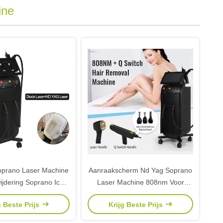
ine
prano Laser Machine
Aanraakscherm Nd Yag Soprano
ijdering Soprano Ice
Laser Machine 808nm Voor
Diode Laser
Haar- en Tatoeageverwijdering
g Beste Prijs
Krijg Beste Prijs