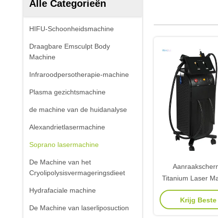
Alle Categorieën
HIFU-Schoonheidsmachine
Draagbare Emsculpt Body
Machine
Infraroodpersotherapie-machine
Plasma gezichtsmachine
de machine van de huidanalyse
Alexandrietlasermachine
Soprano lasermachine
De Machine van het
Aanraakscher
Cryolipolysisvermageringsdieet
Titanium Laser M
voor tatoeage v
Hydrafaciale machine
Krijg Beste
De Machine van laserliposuction