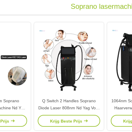
Soprano lasermach
m Soprano
Q Switch 2 Handles Soprano
1064nm So
achine Nd Yag
Diode Laser 808nm Nd Yag Voor
Haarverw
erwijdering
Haarverwijdering
 Prijs
Krijg Beste Prijs
Krij