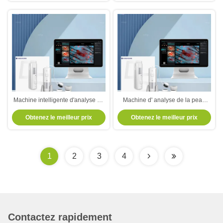
Machine intelligente d'analyse de
Machine d' analyse de la peau
la peau et des cheveux Traitement
pour soins capillaires de niveau
Obtenez le meilleur prix
Obtenez le meilleur prix
multifonctionnel de la tête
médical avec analyse intelligente
1
2
3
4
Contactez rapidement