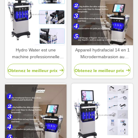
Hydro Water est une
Appareil hydrafacial 14 en 1
machine professionnelle
Microdermabrasion au
d'hydrodermabrasion pour le
diamant
rajeunissement de la peau.
Obtenez le meilleur prix
Obtenez le meilleur prix