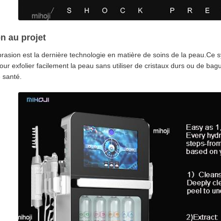
n au projet
asion est la dernière technologie en matière de soins de la peau.Ce sys
our exfolier facilement la peau sans utiliser de cristaux durs ou de b
e santé.