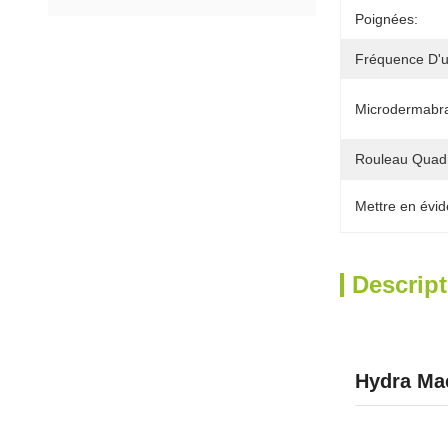
Poignées:
Fréquence D'u
Microdermabra
Rouleau Quadr
Mettre en évid
Descript
Hydra Mac