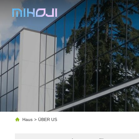
Haus
>
ÜBER US