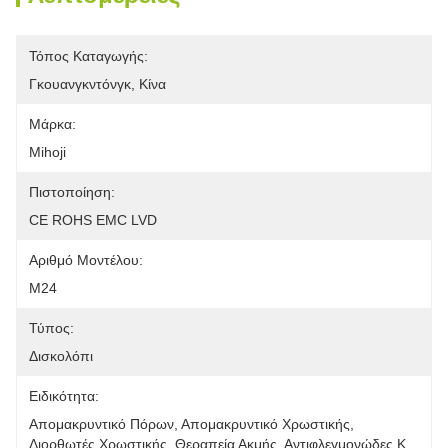
Τόπος Καταγωγής:
Γκουανγκντόνγκ, Κίνα
Μάρκα:
Mihoji
Πιστοποίηση:
CE ROHS EMC LVD
Αριθμό Μοντέλου:
M24
Τύπος:
Δισκολόπι
Ειδικότητα:
Απομακρυντικό Πόρων, Απομακρυντικό Χρωστικής, 
Διορθωτές Χρωστικής, Θεραπεία Ακμής, Αντιφλεγμονώδες Κ