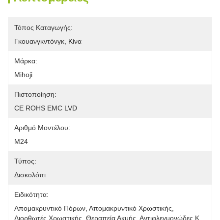
Τόπος Καταγωγής:
Γκουανγκντόνγκ, Κίνα
Μάρκα:
Mihoji
Πιστοποίηση:
CE ROHS EMC LVD
Αριθμό Μοντέλου:
M24
Τύπος:
Δισκολόπι
Ειδικότητα:
Απομακρυντικό Πόρων, Απομακρυντικό Χρωστικής, 
Διορθωτές Χρωστικής, Θεραπεία Ακμής, Αντιφλεγμονώδες Κ