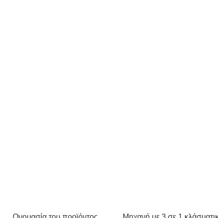
Ονομασία του προϊόντος
Μηχανή με 3 σε 1 κλάσματ