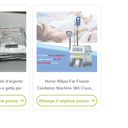
lo d'argento
Home 80kpa Fat Freeze
e getta per la
Cavitation Machine 360 Cryoskin
yo Slim
Slimming Machine
ore prezzo
Ottenga il migliore prezzo