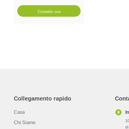
Contatto ora
Collegamento rapido
Cont
Casa
I
10
Chi Siamo
d