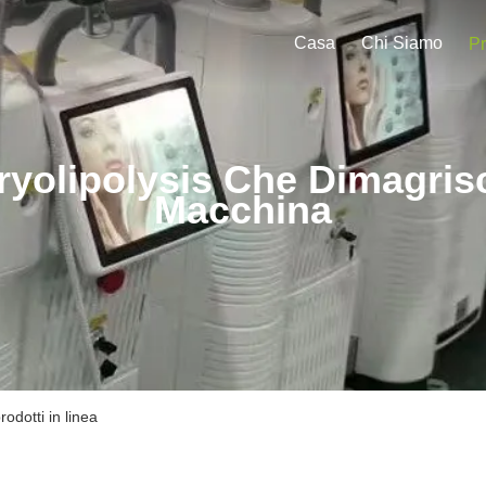
Casa
Chi Siamo
Pr
ryolipolysis Che Dimagris
Macchina
odotti in linea