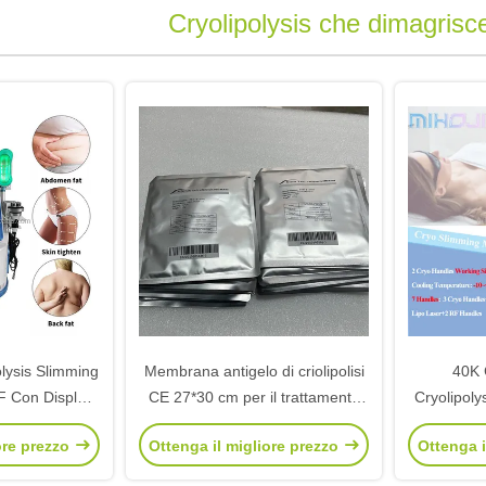
Cryolipolysis che dimagris
olysis Slimming
Membrana antigelo di criolipolisi
40K 
F Con Display
CE 27*30 cm per il trattamento
Cryolipoly
del congelamento del grasso
Body Sli
ore prezzo
Ottenga il migliore prezzo
Ottenga i