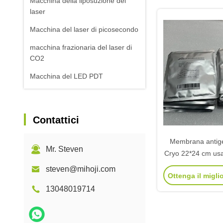
Macchina della liposuzione del
laser
Macchina del laser di picosecondo
macchina frazionaria del laser di
CO2
Macchina del LED PDT
Contattici
Membrana antige
Mr. Steven
Cryo 22*24 cm usa 
macchina Cr
steven@mihoji.com
Ottenga il migli
13048019714