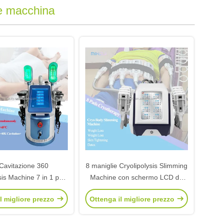
ce macchina
Cavitazione 360
8 maniglie Cryolipolysis Slimming
sis Machine 7 in 1 per
Machine con schermo LCD da
mming Beauty Device
10,4 pollici
l migliore prezzo
Ottenga il migliore prezzo