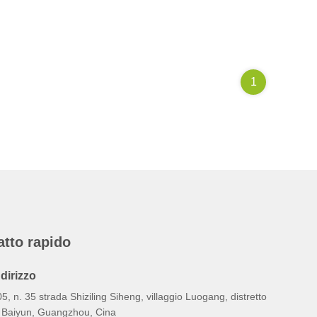
1
atto rapido
ndirizzo
5, n. 35 strada Shiziling Siheng, villaggio Luogang, distretto
i Baiyun, Guangzhou, Cina