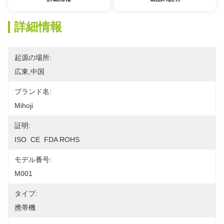
詳細情報
起源の場所:
広東,中国
ブランド名:
Mihoji
証明:
ISO  CE  FDA ROHS
モデル番号:
M001
タイプ:
携帯機