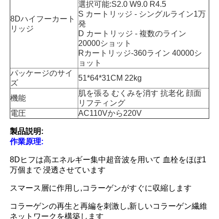
選択可能:S2.0 W9.0 R4.5
S カートリッジ - シングルライン1万
8Dハイフーカート
発
リッジ
D カートリッジ - 複数のライン
20000ショット
Rカートリッジ-360ライン 40000シ
ョット
パッケージのサイ
51*64*31CM 22kg
ズ
肌を張る むくみを消す 抗老化 顔面
機能
リフティング
電圧
AC110Vから220V
製品説明:
作業原理:
8Dヒフは高エネルギー集中超音波を用いて 血栓をほぼ1
万個まで 浸透させています
スマース層に作用し,コラーゲンがすぐに収縮します
コラーゲンの再生と再編を刺激し,新しいコラーゲン繊維
ネットワークを構築します