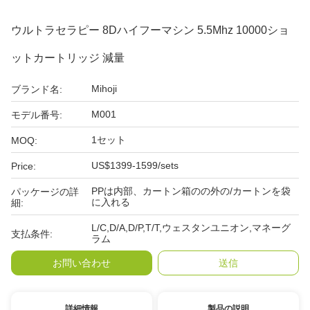
ウルトラセラピー 8Dハイフーマシン 5.5Mhz 10000ショ
ットカートリッジ 減量
Mihoji
ブランド名:
M001
モデル番号:
1セット
MOQ:
US$1399-1599/sets
Price:
PPは内部、カートン箱のの外の/カートンを袋
パッケージの詳
に入れる
細:
L/C,D/A,D/P,T/T,ウェスタンユニオン,マネーグ
支払条件:
ラム
お問い合わせ
送信
詳細情報
製品の説明