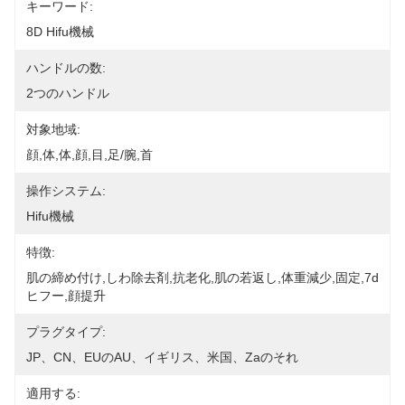
キーワード:
8D Hifu機械
ハンドルの数:
2つのハンドル
対象地域:
顔,体,体,顔,目,足/腕,首
操作システム:
Hifu機械
特徴:
肌の締め付け,しわ除去剤,抗老化,肌の若返し,体重減少,固定,7d
ヒフー,顔提升
プラグタイプ:
JP、CN、EUのAU、イギリス、米国、Zaのそれ
適用する: