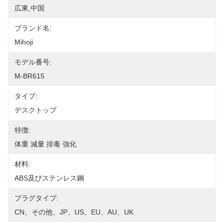
広東,中国
ブランド名:
Mihoji
モデル番号:
M-BR615
タイプ:
デスクトップ
特徴:
体重 減量 排毒 強化
材料:
ABS及びステンレス鋼
プラグタイプ:
CN、その他、JP、US、EU、AU、UK