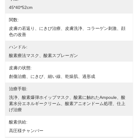
45*40*52cm
関数:
皮膚の若返り、にきび治療、皮膚洗浄、コラーゲン刺激、顔
色の改善
ハンドル:
酸素療法マスク、酸素スプレーガン
皮膚の状態:
創傷治癒、にきび、細い線、乾燥肌、過形成
治療手順:
洗浄、酸素爆弾ホイップマスク、酸素に触れたampoule、酸
素水分エネルギークリーム、酸素アニオンドーム処理、仕上
げ治療
酸素供給:
高圧様チャンバー