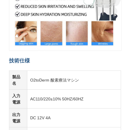
技術仕様
製品
O2toDerm 酸素療法マシン
名
入力
AC110/220±10% 50HZ/60HZ
電源
出力
DC 12V 4A
電源