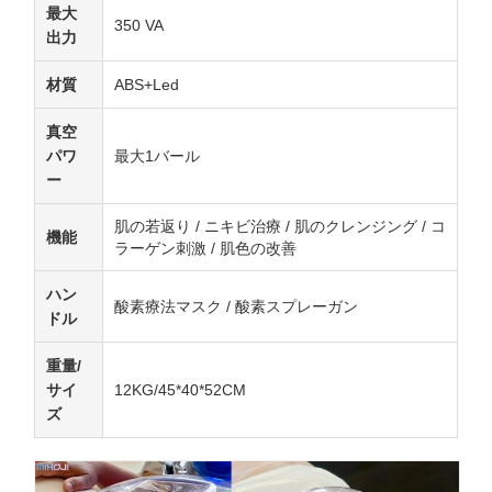
最大
350 VA
出力
材質
ABS+Led
真空
パワ
最大1バール
ー
肌の若返り / ニキビ治療 / 肌のクレンジング / コ
機能
ラーゲン刺激 / 肌色の改善
ハン
酸素療法マスク / 酸素スプレーガン
ドル
重量/
サイ
12KG/45*40*52CM
ズ