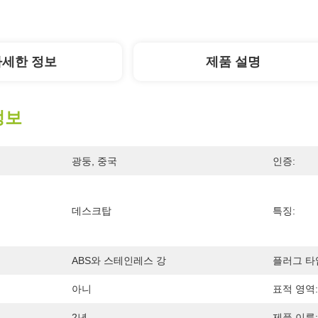
자세한 정보
제품 설명
정보
광둥, 중국
인증:
데스크탑
특징:
ABS와 스테인레스 강
플러그 타
아니
표적 영역:
2년
제품 이름: