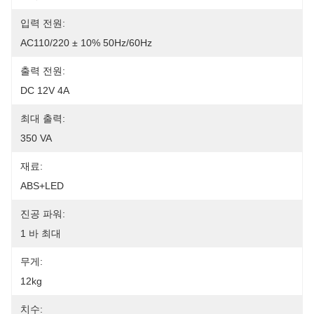
입력 전원:
AC110/220 ± 10% 50Hz/60Hz
출력 전원:
DC 12V 4A
최대 출력:
350 VA
재료:
ABS+LED
진공 파워:
1 바 최대
무게:
12kg
치수: