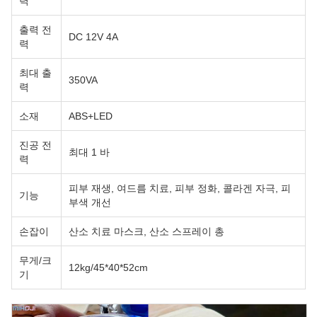
력
출력 전
DC 12V 4A
력
최대 출
350VA
력
소재
ABS+LED
진공 전
최대 1 바
력
피부 재생, 여드름 치료, 피부 정화, 콜라겐 자극, 피
기능
부색 개선
손잡이
산소 치료 마스크, 산소 스프레이 총
무게/크
12kg/45*40*52cm
기