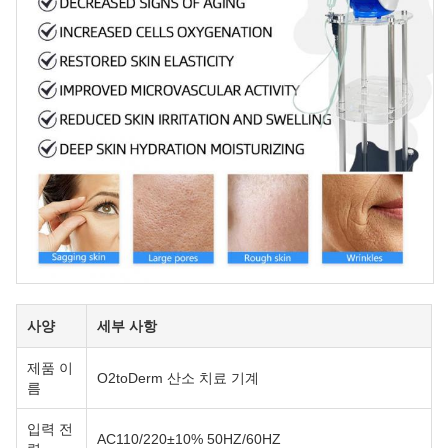
사양
세부 사항
제품 이
O2toDerm 산소 치료 기계
름
입력 전
AC110/220±10% 50HZ/60HZ