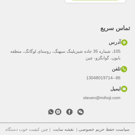
تماس سریع
آدرس
105، شماره 35 جاده شیزیلینگ سیهنگ، روستای لوگانگ، منطقه
بایون، گوانگژو، چین
تلفن
86--13048019714
ایمیل
steven@mihoji.com
سیاست حفظ حریم خصوصی
|
نقشه سایت
| چین کیفیت خوب دستگاه