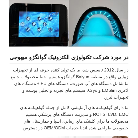
در مورد شرکت تکنولوژی الکترونیک گوانگژو میهوجی
در سال 2012 تاسیس شد، ما یک تولید کننده حرفه ای از تجهیزات
زیبایی واقع در منطقه Baiyun گوانگژو هستیم. خط محصولات جامع
ما شامل دستگاه های آب صورت، دستگاه های HIFU،دستگاه های
لاغری EMSlim و Cryo، سیستم های تجزیه و تحلیل پوست و
تجهیزات لیزر.
ما داراي گواهينامه هاي آزمايشي كامل از جمله گواهينامه هاي
ROHS، LVD، EMC و مديريت دستگاه هاي پزشکي هستيم
محصولات ما براي کلينيک هاي زيبايي، اسپا و بيمارستان هاي
خصوصي طراحی شده اندبا خدمات OEM/ODM در دسترس.