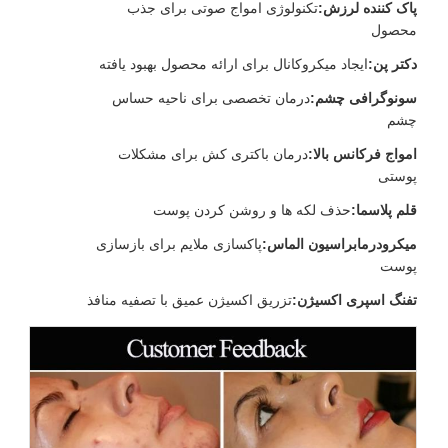
پاک کننده لرزش:
تکنولوژی امواج صوتی برای جذب
محصول
دکتر پن:
ایجاد میکروکانال برای ارائه محصول بهبود یافته
سونوگرافی چشم:
درمان تخصصی برای ناحیه حساس
چشم
امواج فرکانس بالا:
درمان باکتری کش برای مشکلات
پوستی
قلم پلاسما:
حذف لکه ها و روشن کردن پوست
میکرودرمابراسیون الماس:
پاکسازی ملایم برای بازسازی
پوست
تفنگ اسپری اکسیژن:
تزریق اکسیژن عمیق با تصفیه منافذ