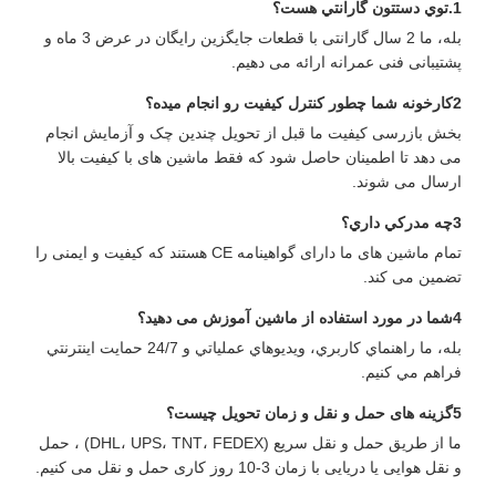
1.توي دستتون گارانتي هست؟
بله، ما 2 سال گارانتی با قطعات جایگزین رایگان در عرض 3 ماه و
پشتیبانی فنی عمرانه ارائه می دهیم.
2کارخونه شما چطور کنترل کيفيت رو انجام ميده؟
بخش بازرسی کیفیت ما قبل از تحویل چندین چک و آزمایش انجام
می دهد تا اطمینان حاصل شود که فقط ماشین های با کیفیت بالا
ارسال می شوند.
3چه مدرکي داري؟
تمام ماشین های ما دارای گواهینامه CE هستند که کیفیت و ایمنی را
تضمین می کند.
4شما در مورد استفاده از ماشین آموزش می دهید؟
بله، ما راهنماي کاربري، ويديوهاي عملياتي و 24/7 حمايت اينترنتي
فراهم مي کنيم.
5گزینه های حمل و نقل و زمان تحویل چیست؟
ما از طریق حمل و نقل سریع (DHL، UPS، TNT، FEDEX) ، حمل
و نقل هوایی یا دریایی با زمان 3-10 روز کاری حمل و نقل می کنیم.