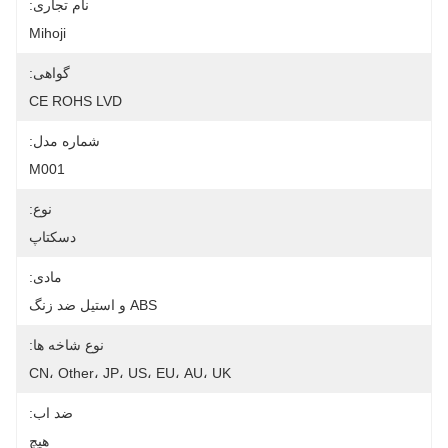
نام تجاری:
Mihoji
گواهی:
CE ROHS LVD
شماره مدل:
M001
نوع:
دسکتاپ
مادی:
ABS و استیل ضد زنگ
نوع شاخه ها:
CN، Other، JP، US، EU، AU، UK
ضد اب:
هیچ