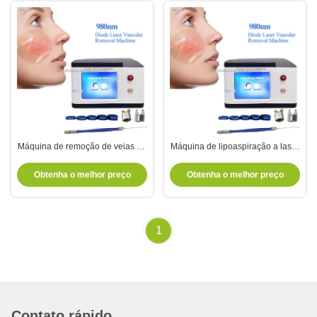
Máquina de remoção de veias de
Máquina de lipoaspiração a laser
aranha de lipoaspiração 1470nm
980nm 40W Máquina de
Laser de diodo com
remoção de veias varicosas nas
Obtenha o melhor preço
Obtenha o melhor preço
arrefecimento por ar
pernas 9HZ
1
Contato rápido