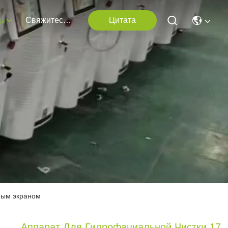
Свяжитесь Мы
Цитата
ты
ным экраном
Аппарат Для Гидрофациальной Чистки 17