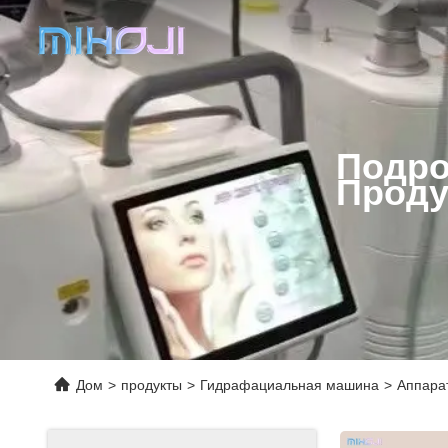
Подро
Проду
Дом
>
продукты
>
Гидрафациальная машина
>
Аппара