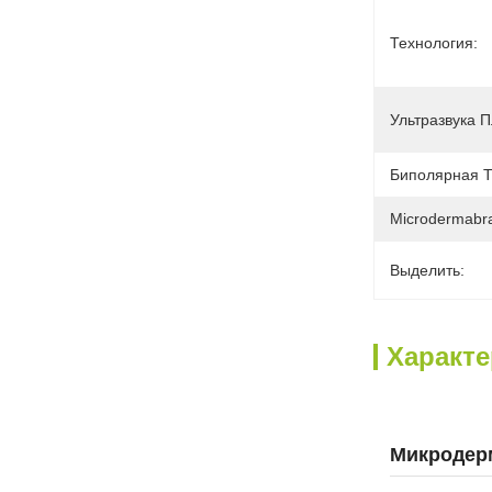
Технология:
Ультразвука П
Биполярная Т
Microdermabr
Выделить:
Характ
Микродер