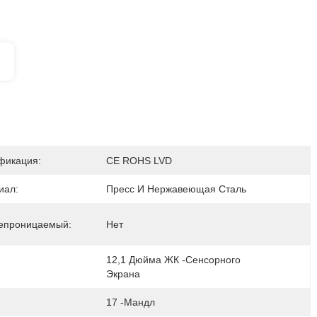
фикация:
CE ROHS LVD
иал:
Пресс И Нержавеющая Сталь
епроницаемый:
Нет
12,1 Дюйма ЖК -сенсорного 
Экрана
17 -мандл