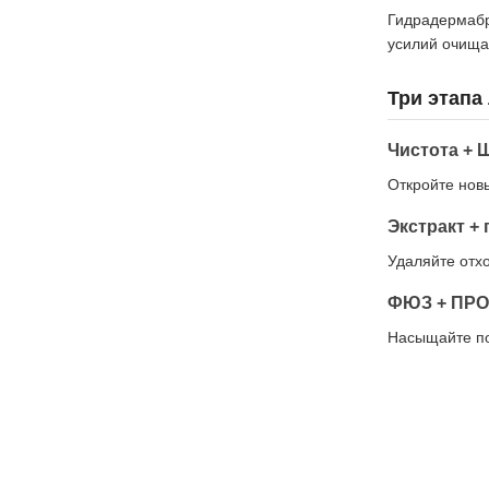
Гидрадермабр
усилий очищаю
Три этапа
Чистота +
Откройте нов
Экстракт + 
Удаляйте отх
ФЮЗ + ПРО
Насыщайте по