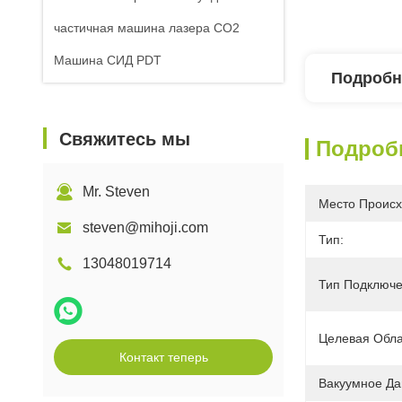
частичная машина лазера СО2
Машина СИД PDT
Подробн
Свяжитесь мы
Подроб
Mr. Steven
Место Происх
steven@mihoji.com
Тип:
13048019714
Тип Подключе
Целевая Обла
Контакт теперь
Вакуумное Да