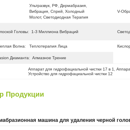
Ультразвук, РФ, Дермабразия, 
Вибрация, Спрей, Холодный 
V-Обра
Молот, Светодиодная Терапия
лоской Головы:
1-3 Миллиона Вибраций
Свето
еплая Волна:
Теплотерапия Лица
Кислор
asion Диаманта:
Алмазное Трение
Аппарат для гидрофациальной чистки 17 в 1
, 
Аппара
Устройство для гидрофациальной чистки 12
ер Продукции
мабразионная машина для удаления черной гол