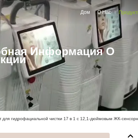
Дом
О Нас
Продук
бная Информация О
кции
т для гидрофациальной чистки 17 в 1 с 12,1-дюймовым ЖК-сенсор