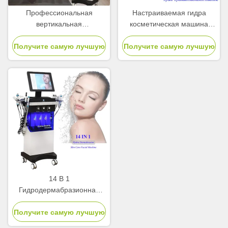
Профессиональная
Настраиваемая гидра
вертикальная
косметическая машина
гидрафациальная машина
14+3 для лифтинга лица
Получите самую лучшую
для глубокой чистки 14+3
Получите самую лучшую
лечение прыщей
гидратация
цену
цену
14 В 1
Гидродермабразионная
машина Уход за кожей
Получите самую лучшую
Гидромашина для лица