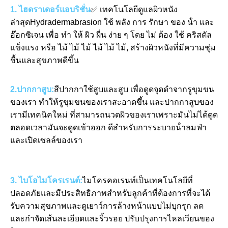
1. ไฮดราเดอร์แอบริชั่น
✅ เทคโนโลยีดูแลผิวหนัง
ล่าสุดHydradermabrasion ใช้ พลัง การ รักษา ของ น้ํา และ 
อ๊อกซิเจน เพื่อ ทํา ให้ ผิว ผื่น ง่าย ๆ โดย ไม่ ต้อง ใช้ คริสตัล 
แข็งแรง หรือ ไม้ ไม้ ไม้ ไม้ ไม้ ไม้, สร้างผิวหนังที่มีความชุ่ม
ชื้นและสุขภาพดีขึ้น
2.ปากกาสูบ:
สีปากกาใช้สูบและสูบ เพื่อดูดจุดดําจากรูขุมขน
ของเรา ทําให้รูขุมขนของเราสะอาดขึ้น และปากกาสูบของ
เรามีเทคนิคใหม่ ที่สามารถนวดผิวของเราเพราะมันไม่ได้ดูด
ตลอดเวลามันจะดูดเข้าออก ดีสําหรับการระบายน้ําลมฟ่า 
และเปิดเซลล์ของเรา
3. ไบโอไมโครเรนต์:
ไมโครคอเรนท์เป็นเทคโนโลยีที่
ปลอดภัยและมีประสิทธิภาพสําหรับลูกค้าที่ต้องการที่จะได้
รับความสุขภาพและดูเยาว์การล้างหน้าแบบไม่บุกรุก ลด
และกําจัดเส้นละเอียดและริ้วรอย ปรับปรุงการไหลเวียนของ