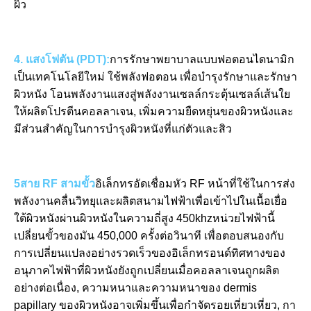
ผิว
4. แสงโฟตัน (PDT):
การรักษาพยาบาลแบบฟอตอนไดนามิก 
เป็นเทคโนโลยีใหม่ ใช้พลังฟอตอน เพื่อบํารุงรักษาและรักษา
ผิวหนัง โอนพลังงานแสงสู่พลังงานเซลล์กระตุ้นเซลล์เส้นใย
ให้ผลิตโปรตีนคอลลาเจน, เพิ่มความยืดหยุ่นของผิวหนังและ
มีส่วนสําคัญในการบํารุงผิวหนังที่แก่ตัวและสิว
5สาย RF สามขั้ว
อิเล็กทรอัดเชื่อมหัว RF หน้าที่ใช้ในการส่ง
พลังงานคลื่นวิทยุและผลิตสนามไฟฟ้าเพื่อเข้าไปในเนื้อเยื่อ
ใต้ผิวหนังผ่านผิวหนังในความถี่สูง 450khzหน่วยไฟฟ้านี้
เปลี่ยนขั้วของมัน 450,000 ครั้งต่อวินาที เพื่อตอบสนองกับ
การเปลี่ยนแปลงอย่างรวดเร็วของอิเล็กทรอนด์ทิศทางของ
อนุภาคไฟฟ้าที่ผิวหนังยังถูกเปลี่ยนเมื่อคอลลาเจนถูกผลิต
อย่างต่อเนื่อง, ความหนาและความหนาของ dermis 
papillary ของผิวหนังอาจเพิ่มขึ้นเพื่อกําจัดรอยเหี่ยวเหี่ยว, กา