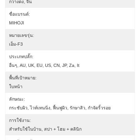
กวางดง, จีน
ชื่อแบรนด์:
MIHOJI
หมายเลขรุ่น:
เอ็ม-F3
ประเภทปลั๊ก:
อื่นๆ, AU, UK, EU, US, CN, JP, Za, It
พื้นที่เป้าหมาย:
ใบหน้า
ลักษณะ:
กระชับผิว, ไวท์เทนนิ่ง, ฟื้นฟูผิว, รักษาสิว, กำจัดริ้วรอย
การใช้งาน:
สำหรับใช้ในบ้าน, สปา + โฮม + คลินิก