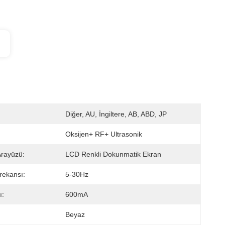
Diğer, AU, İngiltere, AB, ABD, JP
Oksijen+ RF+ Ultrasonik
Arayüzü:
LCD Renkli Dokunmatik Ekran
rekansı:
5-30Hz
ı:
600mA
Beyaz