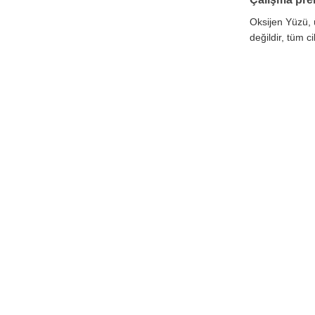
Oksijen Yüzü, ü
değildir, tüm c