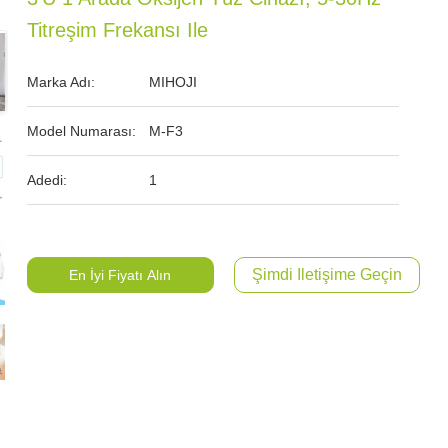
Titreşim Frekansı Ile
Marka Adı:
MIHOJI
Model Numarası:
M-F3
Adedi:
1
Şimdi Iletişime Geçin
En İyi Fiyatı Alın