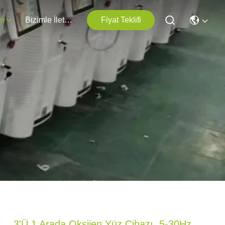
Bizimle İletişim
Fiyat Teklifi
er
3'ü 1 Arada Oksijen Yüz Cihazı, 5-30Hz