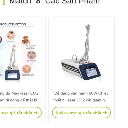
 ]
Match
8
Các Sản Phẩm
ắng da Máy laser CO2
Dễ dàng vận hành 60W Chiếc
ạn di động để thắt kín
thiết bị laser CO2 cắt giảm nếp
âm đạo
nhăn và sửa chữa vết sẹo
ược giá tốt nhất
Nhận được giá tốt nhất