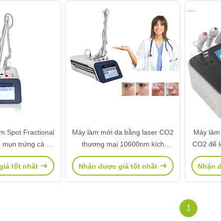
m Spot Fractional
Máy làm mới da bằng laser CO2
Máy làm
ỏ mụn trứng cá và
thương mại 10600nm kích
CO2 để l
 hóa da
thước điểm điều chỉnh
iá tốt nhất
Nhận được giá tốt nhất
Nhận đ
1