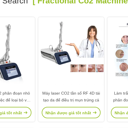
 Search
[ Fractional Co2 Machine
2 phân đoạn nhỏ
Máy laser CO2 tần số RF 4D tái
Làm tr
ệc để loại bỏ vết
tạo da để điều trị mụn trứng cá
phân đo
sẹo
iá tốt nhất
Nhận được giá tốt nhất
Nhận đ