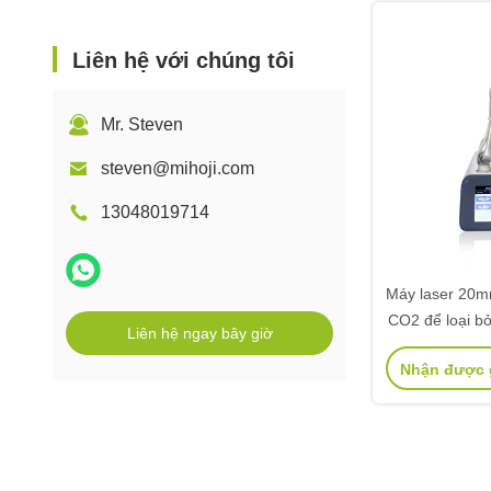
Liên hệ với chúng tôi
Mr. Steven
steven@mihoji.com
13048019714
Máy laser 20m
CO2 để loại b
Liên hệ ngay bây giờ
trẻ
Nhận được g