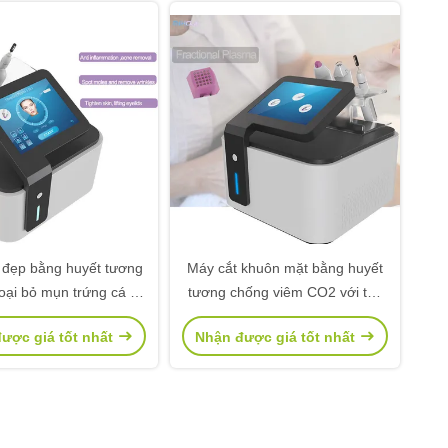
 đẹp bằng huyết tương
Máy cắt khuôn mặt bằng huyết
oại bỏ mụn trứng cá và
tương chống viêm CO2 với tay
khử trùng
cầm phân đoạn
ược giá tốt nhất
Nhận được giá tốt nhất