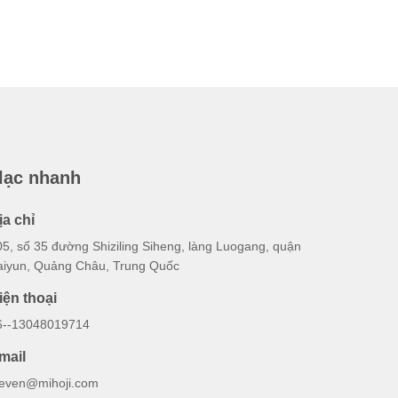
 lạc nhanh
ịa chỉ
05, số 35 đường Shiziling Siheng, làng Luogang, quận
aiyun, Quảng Châu, Trung Quốc
iện thoại
6--13048019714
mail
teven@mihoji.com