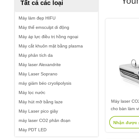
Your
Tất cả các loại
Máy làm đẹp HIFU
Máy thể emsculpt di động
Máy áp lực điều trị hồng ngoại
Máy cắt khuôn mặt bằng plasma
Máy phân tích da
Máy laser Alexandrite
Máy Laser Soprano
máy giảm béo cryolipolysis
Máy lọc nước
Máy laser CO
Máy hút mỡ bằng laze
cho bàn làm vi
Máy Laser pico giây
máy laser CO2 phân đoạn
Nhận được g
Máy PDT LED