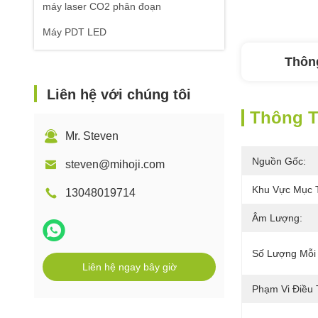
máy laser CO2 phân đoạn
Máy PDT LED
Thông
Liên hệ với chúng tôi
Thông Ti
Mr. Steven
Nguồn Gốc:
steven@mihoji.com
Khu Vực Mục T
13048019714
Âm Lượng:
Số Lượng Mỗi
Liên hệ ngay bây giờ
Phạm Vi Điều T