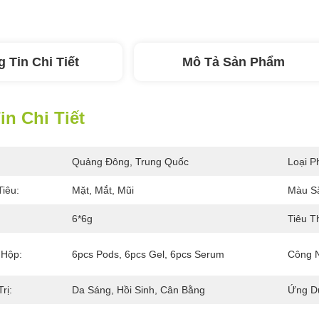
 Tin Chi Tiết
Mô Tả Sản Phẩm
n Chi Tiết
Quảng Đông, Trung Quốc
Loại P
iêu:
Mặt, Mắt, Mũi
Màu S
6*6g
Tiêu T
 Hộp:
6pcs Pods, 6pcs Gel, 6pcs Serum
Công 
rị:
Da Sáng, Hồi Sinh, Cân Bằng
Ứng D