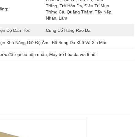
Trắng, Trẻ Hóa Da, Điều Trị Mụn 
ăng:
Trứng Cá, Quầng Thâm, Tẩy Nếp 
Nhăn, Làm
iện Độ Đàn Hồi:
Củng Cố Hàng Rào Da
iện Khả Năng Giữ Độ Ẩm:
Bổ Sung Da Khô Và Xỉn Màu
ước để loại bỏ nếp nhăn
, 
Máy trẻ hóa da với 6 nồi