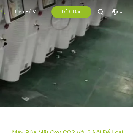
Liên Hệ Với Chúng Tôi
Trích Dẫn
Các Sản Phẩm
Máy Rửa Mặt Oxy CO2 Với 6 Nồi Để Loại