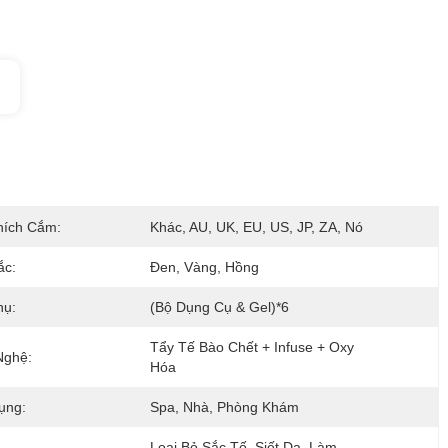
hích Cắm:
Khác, AU, UK, EU, US, JP, ZA, Nó
ắc:
Đen, Vàng, Hồng
hụ:
(Bộ Dụng Cụ & Gel)*6
Tẩy Tế Bào Chết + Infuse + Oxy 
Nghệ:
Hóa
ụng:
Spa, Nhà, Phòng Khám
Loại Bỏ Sắc Tố, Siết Da, Làm 