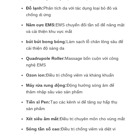
Đỗ lạnh:
Phân tích da với tác dụng loại bỏ đỏ và
chống dị ứng
Năm cực EMS:
EMS chuyển đổi tần số để nâng mặt
và cải thiện khu vực mắt
bút bút bong bóng:
Làm sạch lỗ chân lông sâu để
cải thiện độ sáng da
Quadrupole Roller:
Massage bốn cuộn với công
nghệ EMS
Ozon ion:
Điều trị chống viêm và kháng khuẩn
Máy rửa rung động:
Động hưởng sóng âm để
thâm nhập sâu vào sản phẩm
Tiến sĩ Pen:
Tạo các kênh vi để tăng sự hấp thụ
sản phẩm
Xét siêu âm mắt:
Điều trị chuyên môn cho vùng mắt
Sóng tần số cao:
Điều trị chống viêm và diệt vi