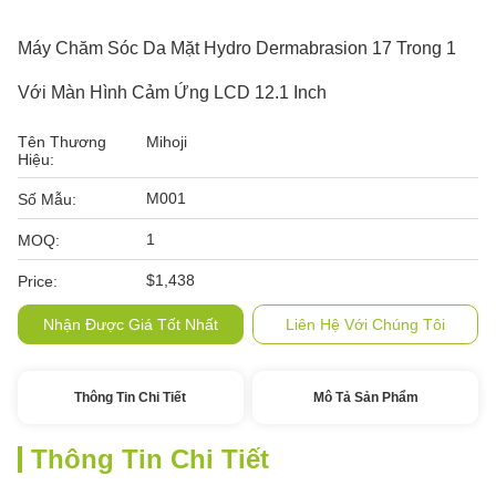
Máy Chăm Sóc Da Mặt Hydro Dermabrasion 17 Trong 1
Với Màn Hình Cảm Ứng LCD 12.1 Inch
Tên Thương
Mihoji
Hiệu:
M001
Số Mẫu:
1
MOQ:
$1,438
Price:
Nhận Được Giá Tốt Nhất
Liên Hệ Với Chúng Tôi
Thông Tin Chi Tiết
Mô Tả Sản Phẩm
Thông Tin Chi Tiết