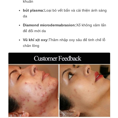
khuẩn
bút plasma:
Loại bỏ vết bẩn và cải thiện ánh sáng
da
Diamond microdermabrasion:
Xổ không xâm lấn
để đổi mới da
Vũ khí xịt oxy:
Thâm nhập oxy sâu để tinh chế lỗ
chân lông