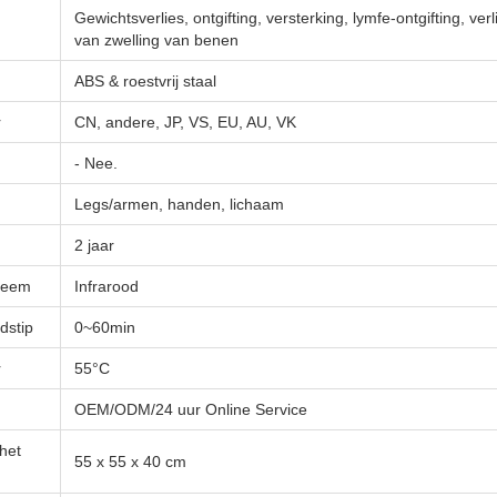
Gewichtsverlies, ontgifting, versterking, lymfe-ontgifting, ve
van zwelling van benen
ABS & roestvrij staal
r
CN, andere, JP, VS, EU, AU, VK
- Nee.
Legs/armen, handen, lichaam
2 jaar
teem
Infrarood
dstip
0~60min
r
55°C
OEM/ODM/24 uur Online Service
het
55 x 55 x 40 cm