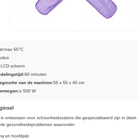
r:
max 55°C
odus
:
LCD scherm
delingstijd:
60 minuten
sgrootte van de machine:
55 x 55 x 40 cm
vermogen:
≤ 500 W
ginsel
s ontworpen voor schoonheidssalons die gespecialiseerd zijn in dieet
ende gezondheidsproblemen waaronder:
ng en hoofdpijn