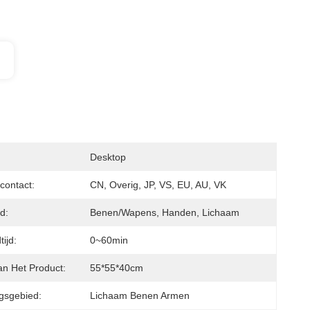
Desktop
contact:
CN, Overig, JP, VS, EU, AU, VK
d:
Benen/Wapens, Handen, Lichaam
ijd:
0~60min
an Het Product:
55*55*40cm
gsgebied:
Lichaam Benen Armen