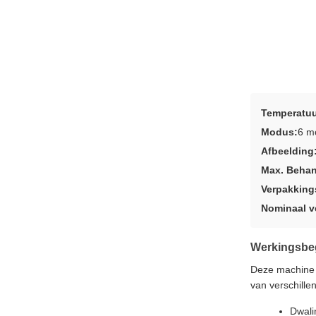
Temperatuu
Modus:
6 m
Afbeelding
Max. Behan
Verpakking
Nominaal 
Werkingsbe
Deze machine i
van verschill
Dwali