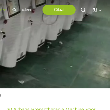
Contacteer Ons
Citaat
en
g
30 Airbags Pressotherapie Machine Voor