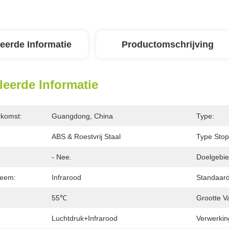
leerde Informatie
Productomschrijving
leerde Informatie
rkomst:
Guangdong, China
Type:
ABS & Roestvrij Staal
Type Stop
- Nee.
Doelgebie
teem:
Infrarood
Standaardt
55℃
Grootte V
Luchtdruk+Infrarood
Verwerkin