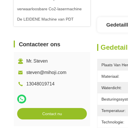
verwaarloosbare Co2-lasermachine
De LEIDENE Machine van PDT
Gedetail
Contacteer ons
Gedetail
Mr. Steven
Plaats Van He
steven@mihoji.com
Materiaal:
13048019714
Waterdicht:
Besturingssys
Temperatuur:
Contact nu
Technologie: