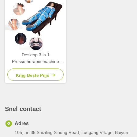
Desktop 3 in 1
Pressotherapie machine
moeiteloos voor het
verlichten van benen
Krijg Beste Prijs
zwelling
Snel contact
Adres
105, nr. 35 Shiziling Siheng Road, Luogang Village, Baiyun