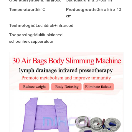
Operatiesysteem:
Infrarood
Standaard tijd:
0~60min
Temperatuur:
55°C
Productgrootte:
55 x 55 x 40
cm
Technologie:
Luchtdruk+infrarood
Toepassing:
Multifunktioneel
schoonheidsapparatuur