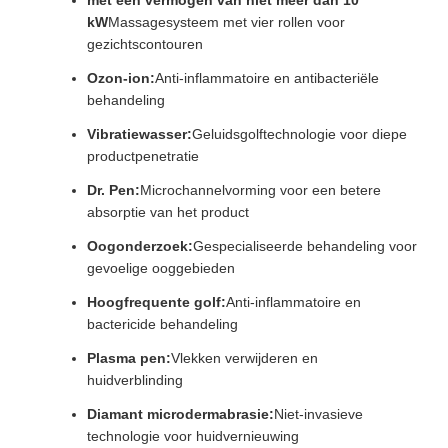
met een vermogen van niet meer dan 10
kW
Massagesysteem met vier rollen voor
gezichtscontouren
Ozon-ion:
Anti-inflammatoire en antibacteriële
behandeling
Vibratiewasser:
Geluidsgolftechnologie voor diepe
productpenetratie
Dr. Pen:
Microchannelvorming voor een betere
absorptie van het product
Oogonderzoek:
Gespecialiseerde behandeling voor
gevoelige ooggebieden
Hoogfrequente golf:
Anti-inflammatoire en
bactericide behandeling
Plasma pen:
Vlekken verwijderen en
huidverblinding
Diamant microdermabrasie:
Niet-invasieve
technologie voor huidvernieuwing