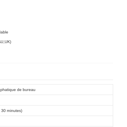
dable
,AU,UK)
mphatique de bureau
t 30 minutes)