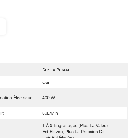
Sur Le Bureau
Oui
tion Électrique:
400 W
ir:
60L/min
1 À 9 Engrenages (plus La Valeur 
:
Est Élevée, Plus La Pression De 
L'air Est Élevée)