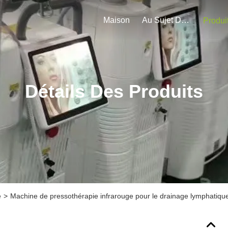
Maison
Au Sujet De Nous
Produi
Détails Des Produits
e
>
Machine de pressothérapie infrarouge pour le drainage lymphatique 