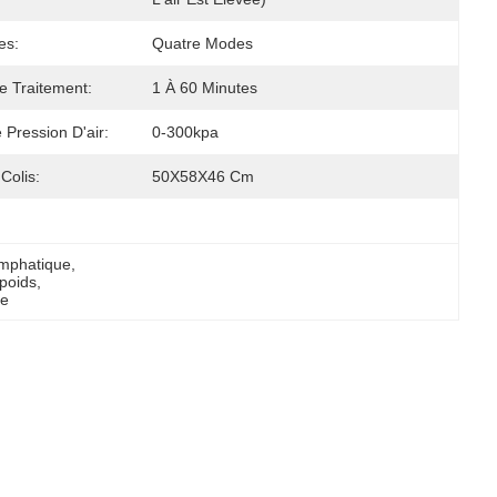
es:
Quatre Modes
 Traitement:
1 À 60 Minutes
 Pression D'air:
0-300kpa
 Colis:
50X58X46 Cm
ymphatique
, 
 poids
, 
ue