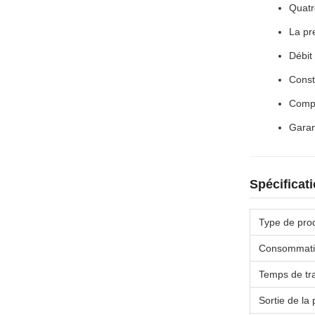
Quatr
La pr
Débit
Const
Compa
Garan
Spécificat
Type de prod
Consommation
Temps de tr
Sortie de la 