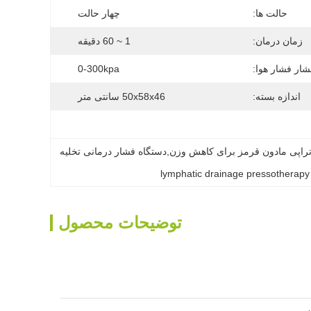
حالت ها:
چهار حالت
زمان درمان:
1 ~ 60 دقیقه
شار فشار هوا:
0-300kpa
اندازه بسته:
50x58x46 سانتی متر
دستگاه پرسوتراپی مادون قرمز برای تخلیه لنفاوی,دستگاه پرسوتراپی مادون قرمز برای کاهش وزن,دستگاه فشار درمانی تخلیه 
lymphatic drainage pressotherap
توضیحات محصول