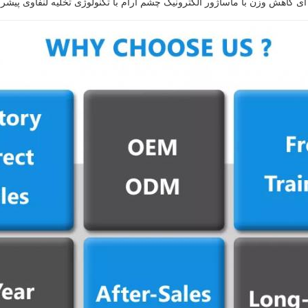
ی کاهش وزن با ماساژور الکترونیک چشم آرام با تکنولوژی تخلیه لنفاوی پیشرف