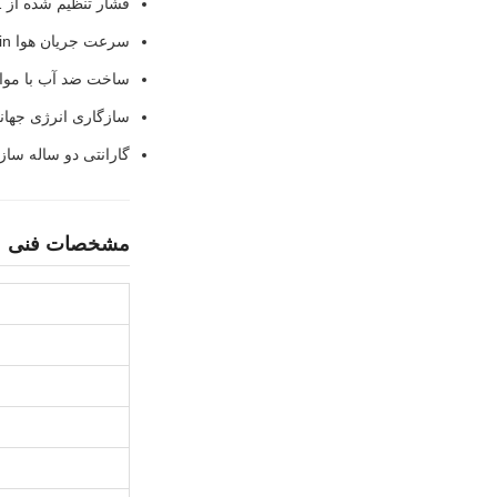
فشار تنظیم شده از 1-9 دنده (80KPa-106KPa)
سرعت جریان هوا 60L/min برای درمان موثر
ساخت ضد آب با مواد ABS و فولاد ضد 
سازگاری انرژی جهانی (پلاک های 
گارانتی دو ساله ساز
مشخصات فنی