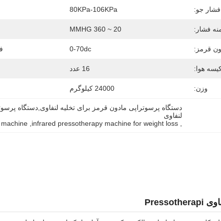
فشار جو:
80KPa-106KPa
نه فشار:
20 ~ 360 MMHG
ن قرمز:
0-70dc
ف
یسه هوا:
16 عدد
وزن:
24000 کیلوگرم
لنفاوی
y machine
, 
infrared pressotherapy machine for weight loss
, 
Pressot