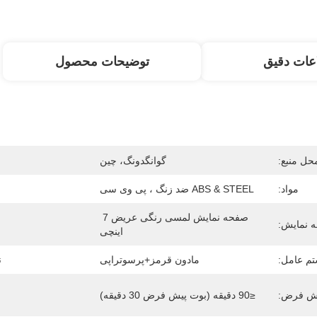
عات دقیق
توضیحات محصول
حل منبع:
گوانگدونگ، چین
مواد:
ABS & STEEL ضد زنگ ، پی وی سی
صفحه نمایش لمسی رنگی عریض 7 
 نمایش:
اینچی
م عامل:
مادون قرمز+پرسوتراپی
ن
یش فرض:
≤90 دقیقه (بوت پیش فرض 30 دقیقه)