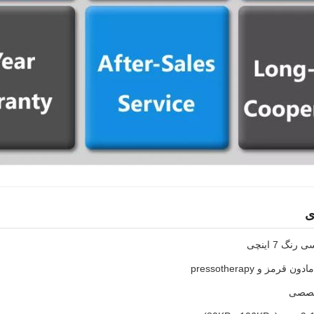
ی
گ 7 اینچی
ز و pressotherapy
خصصی