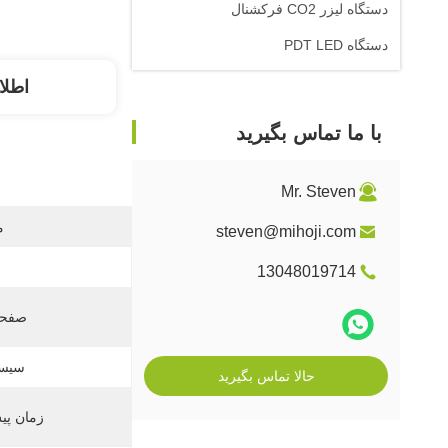
دستگاه لیزر CO2 فرکشنال
دستگاه PDT LED
اطلا
با ما تماس بگیرید
Mr. Steven
م
steven@mihoji.com
13048019714
صفحه
سیست
حالا تماس بگیرید
زمان پ