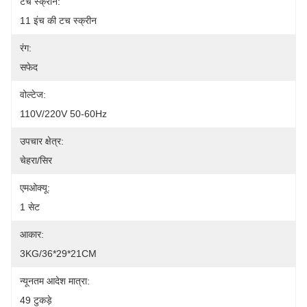
टच स्क्रीन:
11 इंच की टच स्क्रीन
रंग:
सफेद
वोल्टेज:
110V/220V 50-60Hz
उपचार क्षेत्र:
चेहरा/सिर
एमओक्यू:
1 सेट
आकार:
3KG/36*29*21CM
न्यूनतम आदेश मात्रा:
49 टुकड़े