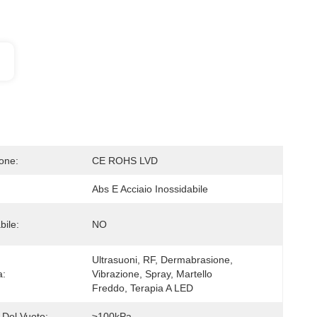
ione:
CE ROHS LVD
Abs E Acciaio Inossidabile
ile:
NO
Ultrasuoni, RF, Dermabrasione, 
a:
Vibrazione, Spray, Martello 
Freddo, Terapia A LED
 Del Vuoto:
≥100kPa