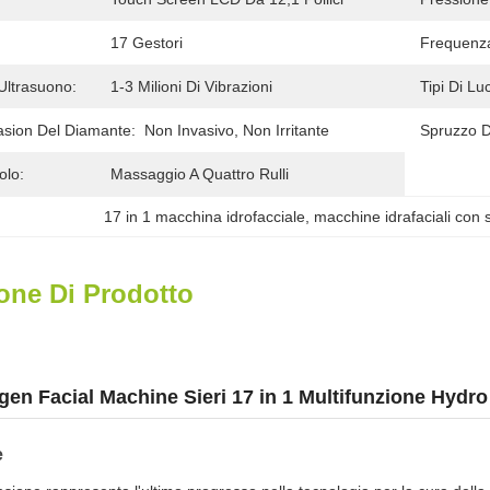
17 Gestori
Frequenza
Ultrasuono:
1-3 Milioni Di Vibrazioni
Tipi Di Lu
sion Del Diamante:
Non Invasivo, Non Irritante
Spruzzo D
olo:
Massaggio A Quattro Rulli
17 in 1 macchina idrofacciale
, 
macchine idrafaciali co
one Di Prodotto
en Facial Machine Sieri 17 in 1 Multifunzione Hydr
e