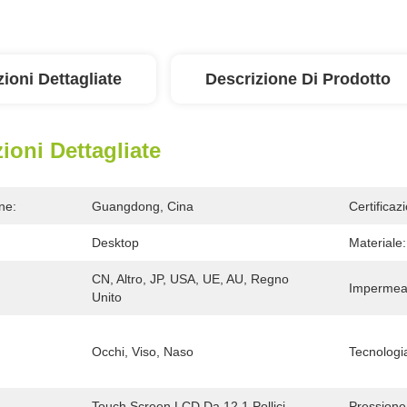
ioni Dettagliate
Descrizione Di Prodotto
ioni Dettagliate
ne:
Guangdong, Cina
Certificaz
Desktop
Materiale:
CN, Altro, JP, USA, UE, AU, Regno 
Impermeab
Unito
Occhi, Viso, Naso
Tecnologi
Touch Screen LCD Da 12,1 Pollici
Pressione