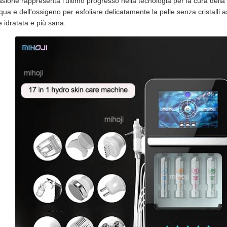
sione rappresenta l'ultimo progresso nella tecnologia per la cura della p
cqua e dell'ossigeno per esfoliare delicatamente la pelle senza cristalli a
idratata e più sana.