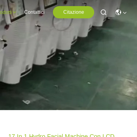
Contattici
Citazione
odotti
17 In 1 Hydro Facial Machine Con LCD