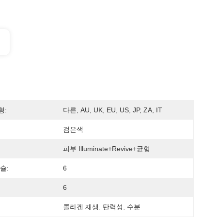
형:
다른, AU, UK, EU, US, JP, ZA, IT
검은색
피부 Illuminate+Revive+균형
슐:
6
6
콜라겐 재생, 탄력성, 수분