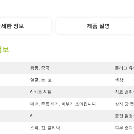
자세한 정보
제품 설명
정보
광동, 중국
플러그 유
얼굴, 눈, 코
색상:
6 키트 & 젤
치료 범위:
미백, 주름 제거, 피부가 조여집니다
상자 당 캡
6
균형 혈청:
스파, 집, 클리닉
피부 효과: