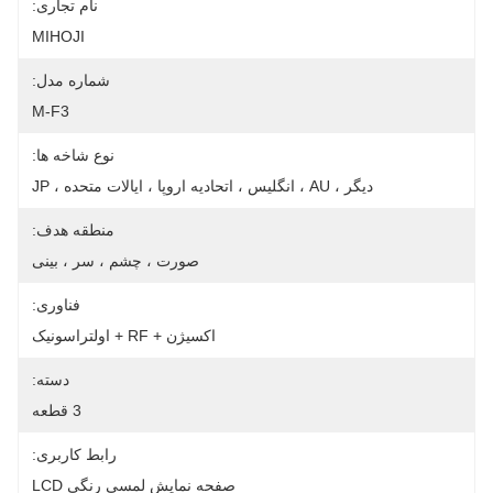
نام تجاری:
MIHOJI
شماره مدل:
M-F3
نوع شاخه ها:
دیگر ، AU ، انگلیس ، اتحادیه اروپا ، ایالات متحده ، JP
منطقه هدف:
صورت ، چشم ، سر ، بینی
فناوری:
اکسیژن + RF + اولتراسونیک
دسته:
3 قطعه
رابط کاربری:
صفحه نمایش لمسی رنگی LCD