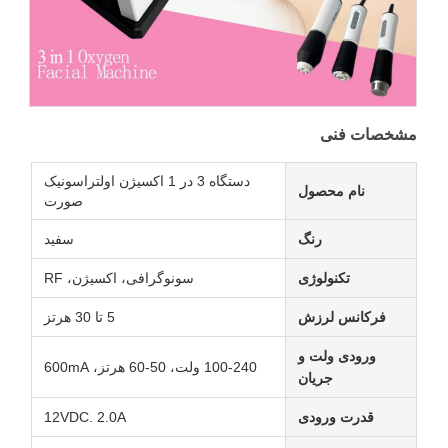
مشخصات فنی
دستگاه 3 در 1 اکسیژن اولتراسونیک
نام محصول
صورت
رنگ
سفید
تکنولوژی
سونوگرافی، اکسیژن، RF
فرکانس لرزش
5 تا 30 هرتز
ورودی ولت و
100-240 ولت، 50-60 هرتز، 600mA
جریان
قدرت ورودی
12VDC. 2.0A