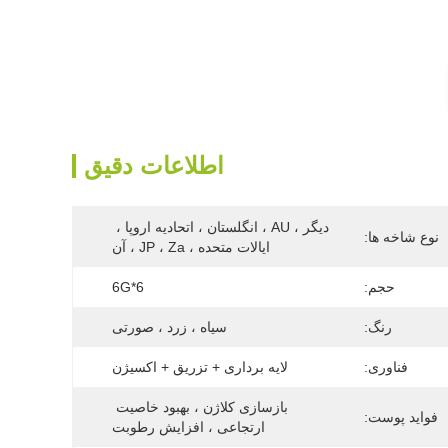
اطلاعات دقیق
دیگر ، AU ، انگلستان ، اتحادیه اروپا ، 
نوع شاخه ها:
ایالات متحده ، JP ، Za ، آن
حجم:
6*6G
رنگ:
سیاه ، زرد ، صورتی
فناوری:
لایه برداری + تزریق + اکسیژن
بازسازی کلاژن ، بهبود خاصیت 
فواید پوست:
ارتجاعی ، افزایش رطوبت