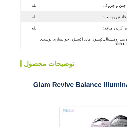
چین و چروک:
بله
حاد تن پوست:
بله
ز کردن منافذ:
بله
, 
skin r
توضیحات محصول
Glam Revive Balance Illuminate Detox Hydr