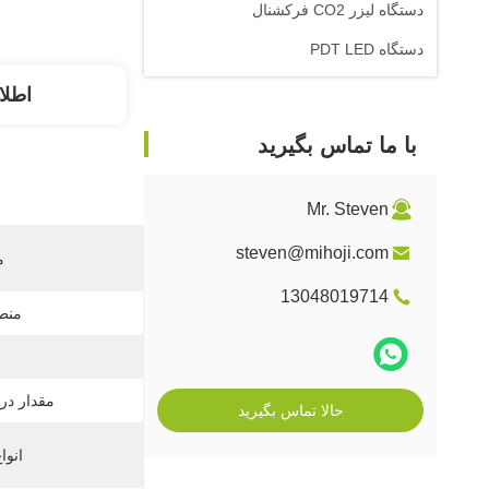
دستگاه لیزر CO2 فرکشنال
دستگاه PDT LED
اطلا
با ما تماس بگیرید
Mr. Steven
steven@mihoji.com
م
13048019714
منط
مقدار در 
حالا تماس بگیرید
انوا