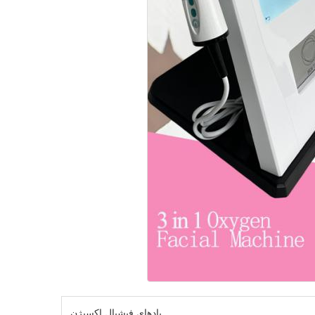
پادهای فیشیال اکسیژن