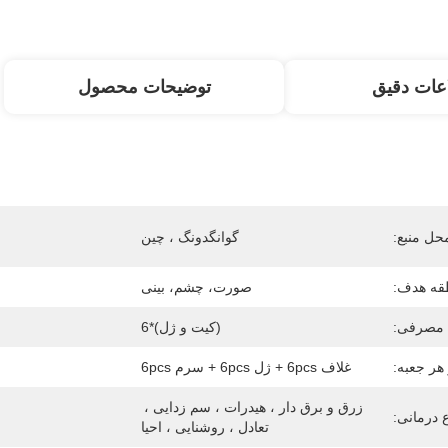
عات دقیق
توضیحات محصول
حل منبع:
گوانگدونگ ، چین
قه هدف:
صورت، چشم، بینی
مصرفی:
(کیت و ژل)*6
هر جعبه:
غلاف 6pcs + ژل 6pcs + سرم 6pcs
زرق و برق دار ، هیدرات ، سم زدایی ، 
ع درمانی:
تعادل ، روشنایی ، احیا