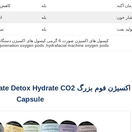
مان آکنه:
بله
کاهش 
ار خون:
بله
ات
لید نفت:
بله
تمی
کپسول های اکسیژن صورت 6 گرمی,کپسول های اکسیژن دستگاه هیدروفیشیال,کپسول های اکسیژن جوانسازی پوست
ejuvenation oxygen pods
, 
hydrafacial machine oxygen pods
7 نوع پاد اکسیژن فوم بزرگ ate CO2
Capsule