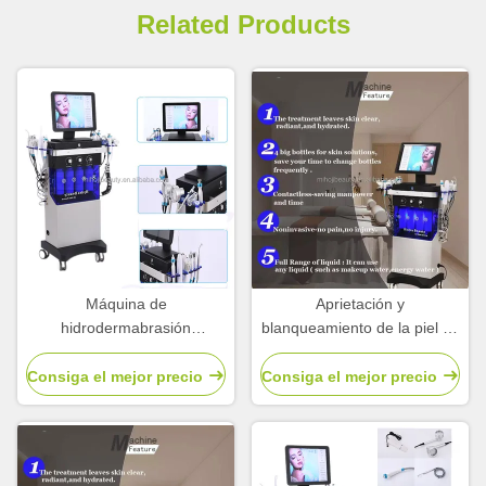
Related Products
Máquina de
Aprietación y
hidrodermabrasión
blanqueamiento de la piel 14
profesional de agua
en 1 Máquina hidrafacial
hidráulica para el
Diamante
Consiga el mejor precio
Consiga el mejor precio
rejuvenecimiento de la piel
Microdermabrasión