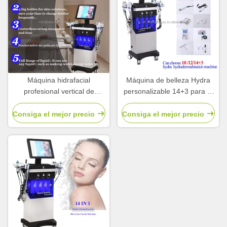
Máquina hidrafacial
Máquina de belleza Hydra
profesional vertical de
personalizable 14+3 para el
limpieza profunda 14+3
tratamiento del acné de
Máquina hidratante facial
levantamiento facial
Consiga el mejor precio
Consiga el mejor precio