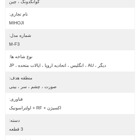
گوانگدونگ ، چین
نام تجاری:
MIHOJI
شماره مدل:
M-F3
نوع شاخه ها:
دیگر ، AU ، انگلیس ، اتحادیه اروپا ، ایالات متحده ، JP
منطقه هدف:
صورت ، چشم ، سر ، بینی
فناوری:
اکسیژن + RF + اولتراسونیک
دسته:
3 قطعه