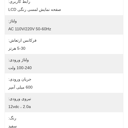
رابط کاربری:
صفحه نمایش لمسی رنگی LCD
ولتاژ:
AC 110V/220V 50-60Hz
فرکانس ارتعاش:
5-30 هرتز
ولتاژ ورودی:
100-240 ولت
جریان ورودی:
600 میلی آمپر
نیروی ورودی:
12vdc ، 2.0a
رنگ:
سفید