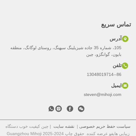
تماس سریع
آدرس
105، شماره 35 جاده شیزیلینگ سیهنگ، روستای لوگانگ، منطقه
بایون، گوانگژو، چین
تلفن
86--13048019714
ایمیل
steven@mihoji.com
سیاست حفظ حریم خصوصی
|
نقشه سایت
| چین کیفیت خوب دستگاه
زیبایی هایفو عرضه کننده. حقوق چاپ 2024-2025 Guangzhou Mihoji