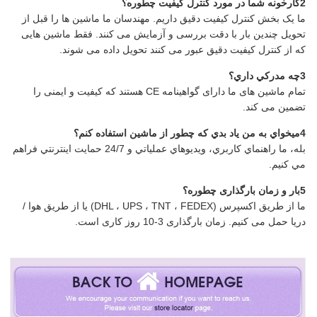
2کارخونه شما در مورد کنترل کیفیت چطوره؟
ما یک بخش کنترل کیفیت دقیق داریم. مهندسان ما ماشین ها را قبل از
تحویل چندین بار با دقت بررسی و آزمایش می کنند. فقط ماشین هایی
که از کنترل کیفیت دقیق عبور می کنند تحویل داده می شوند.
3چه مدرکي داري؟
تمام ماشین های ما دارای گواهینامه CE هستند که کیفیت و ایمنی را
تضمین می کند.
4ميخواي به من ياد بدي که چطور از ماشين استفاده کنم؟
بله، ما راهنماي کاربري، ويديوهاي عملياتي و 24/7 حمايت اينترنتي فراهم
مي کنيم.
5بار و زمان بارگذاری چطوره؟
ما از طریق اکسپرس (DHL ، UPS ، TNT ، FEDEX) یا از طریق هوا /
دریا حمل می کنیم. زمان بارگذاری 3-10 روز کاری است.