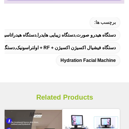
برچسب ها:
دستگاه هیدرو صورت,دستگاه زیبایی هایدرا,دستگاه هیدراتاسی
دستگاه فیشیال اکسیژن اکسیژن + RF + اولتراسونیک,دستگاه هیدروفیشیال با 2 سال گارانتی,خدمات آنلاین 24 ساعته دستگاه فیشیال 3 در 1
Hydration Facial Machine
Related Products