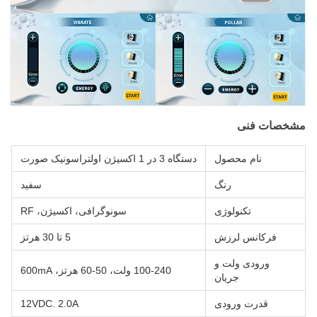
مشخصات فنی
نام محصول
دستگاه 3 در 1 اکسیژن اولتراسونیک صورت
رنگ
سفید
تکنولوژی
سونوگرافی، اکسیژن، RF
فرکانس لرزش
5 تا 30 هرتز
ورودی ولت و
100-240 ولت، 50-60 هرتز، 600mA
جریان
قدرت ورودی
12VDC. 2.0A