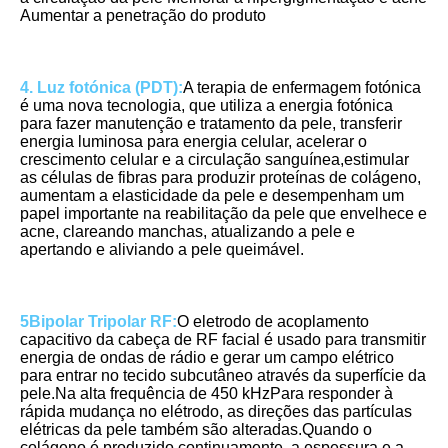
Aumentar a penetração do produto
4. Luz fotónica (PDT):
A terapia de enfermagem fotónica 
é uma nova tecnologia, que utiliza a energia fotónica 
para fazer manutenção e tratamento da pele, transferir 
energia luminosa para energia celular, acelerar o 
crescimento celular e a circulação sanguínea,estimular 
as células de fibras para produzir proteínas de colágeno, 
aumentam a elasticidade da pele e desempenham um 
papel importante na reabilitação da pele que envelhece e 
acne, clareando manchas, atualizando a pele e 
apertando e aliviando a pele queimável.
5Bipolar Tripolar RF:
O eletrodo de acoplamento 
capacitivo da cabeça de RF facial é usado para transmitir 
energia de ondas de rádio e gerar um campo elétrico 
para entrar no tecido subcutâneo através da superfície da 
pele.Na alta frequência de 450 kHzPara responder à 
rápida mudança no elétrodo, as direções das partículas 
elétricas da pele também são alteradas.Quando o 
colágeno é produzido continuamente, a espessura e a 