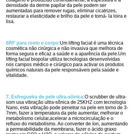
densidade da derme papilar da pele podem ser 
aumentadas para remover rugas, eliminar cicatrizes, 
restaurar a elasticidade e brilho da pele e torná- la loira e 
lisa.
6RF para rosto e corpo:
Um lifting facial é uma técnica 
cosmética não cirúrgica e não invasiva que melhora de 
forma segura e eficaz a saúde e a aparência da pele.Um 
lifting facial biopolar utiliza tecnologias desenvolvidas 
nos campos médico e cirúrgico para activar os produtos 
químicos naturais da pele responsáveis pela saúde e 
vitalidade.
7. Esfregueira de pele ultra-sônica:
O scrubber de ultra-
som usa vibração ultra-sônica de 25KHZ com tecnologia 
Nano, esta vibração pode penetrar na pele em torno de 3-
7mm, fazer a temperatura da pele aumentar, melhorar o 
metabolismo celular,acelerar a microcirculação e o 
refluxo do metabolismo. Ao converter de íon, aumentando 
a permeabilidade da membrana, fazer o ácido graxo 