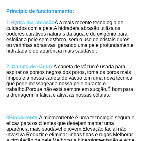
Princípio de funcionamento:
1.Hydra-ma-abrasão
∆ a mais recente tecnologia de 
cuidados com a pele.A hidradera abrasão utiliza os 
poderes curativos naturais da água e do oxigênio para 
esfoliar a pele sem esforço, sem o uso de cristais duros 
ou varinhas abrasivas, gerando uma pele profundamente 
hidratada e de aparência mais saudável.
2. Caneta de vácuo:
A caneta de vácuo é usada para 
aspirar os pontos negros dos poros, torna os poros mais 
limpos e a nossa caneta de vácuo tem uma nova técnica 
que pode massagear a nossa pele durante o 
trabalho.Porque não está sempre em sucção.É bom para 
a drenagem linfática e ativa as nossas células.
3Biocorrente:
A microcorrente é uma tecnologia segura e 
eficaz para os clientes que desejam manter uma 
aparência mais saudável e jovem.Elevação facial não 
invasiva Reduzir e eliminar linhas finas e rugas Melhorar 
a circulação da pele Melhorar a hipergigmentação e acne 