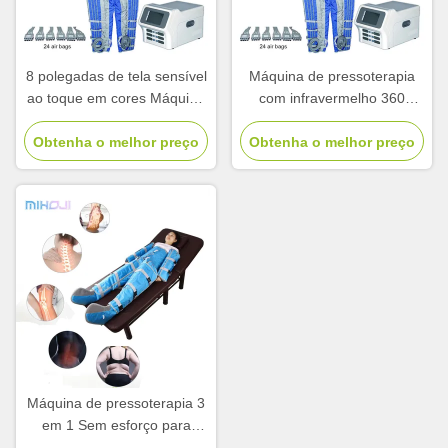
8 polegadas de tela sensível
Máquina de pressoterapia
ao toque em cores Máquina
com infravermelho 360
de pressoterapia profissional
mmHg para todo o corpo
Obtenha o melhor preço
para emagrecimento
400W Consumo de energia
Obtenha o melhor preço
corporal
Máquina de pressoterapia 3
em 1 Sem esforço para
aliviar o inchaço das pernas