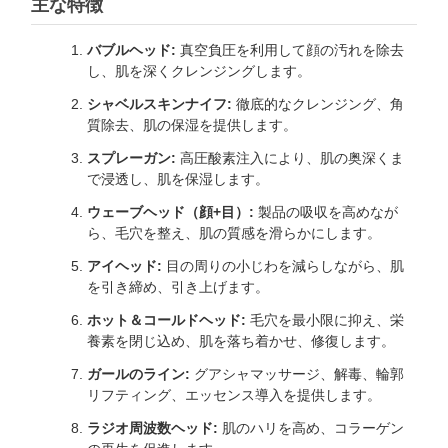
主な特徴
バブルヘッド:
真空負圧を利用して顔の汚れを除去
し、肌を深くクレンジングします。
シャベルスキンナイフ:
徹底的なクレンジング、角
質除去、肌の保湿を提供します。
スプレーガン:
高圧酸素注入により、肌の奥深くま
で浸透し、肌を保湿します。
ウェーブヘッド（顔+目）:
製品の吸収を高めなが
ら、毛穴を整え、肌の質感を滑らかにします。
アイヘッド:
目の周りの小じわを減らしながら、肌
を引き締め、引き上げます。
ホット＆コールドヘッド:
毛穴を最小限に抑え、栄
養素を閉じ込め、肌を落ち着かせ、修復します。
ガールのライン:
グアシャマッサージ、解毒、輪郭
リフティング、エッセンス導入を提供します。
ラジオ周波数ヘッド:
肌のハリを高め、コラーゲン