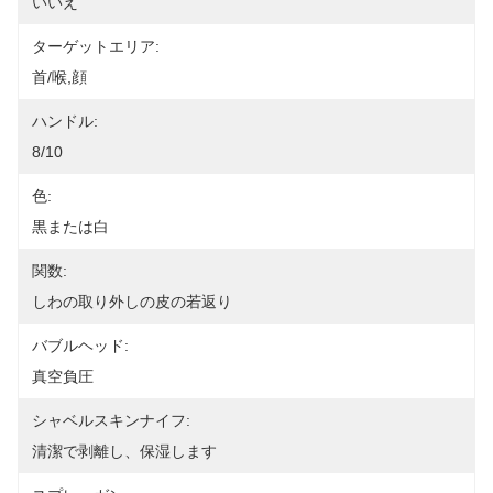
いいえ
ターゲットエリア:
首/喉,顔
ハンドル:
8/10
色:
黒または白
関数:
しわの取り外しの皮の若返り
バブルヘッド:
真空負圧
シャベルスキンナイフ:
清潔で剥離し、保湿します