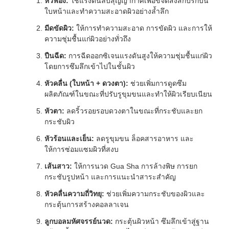
หัวฟอง:
ใช้แรงดันลบสุญญากาศเพื่อขจัดสิ่งสกปรกบน
ใบหน้าและทำความสะอาดผิวอย่างล้ำลึก
มีดขัดผิว:
ให้การทำความสะอาด การขัดผิว และการให้
ความชุ่มชื้นแก่ผิวอย่างทั่วถึง
ปืนฉีด:
การฉีดออกซิเจนแรงดันสูงให้ความชุ่มชื้นแก่ผิว
โดยการซึมลึกเข้าไปในชั้นผิว
หัวคลื่น (ใบหน้า + ดวงตา):
ช่วยเพิ่มการดูดซึม
ผลิตภัณฑ์ในขณะที่ปรับรูขุมขนและทำให้ผิวเรียบเนียน
หัวตา:
ลดริ้วรอยรอบดวงตาในขณะที่กระชับและยก
กระชับผิว
หัวร้อนและเย็น:
ลดรูขุมขน ล็อคสารอาหาร และ
ให้การซ่อมแซมผิวที่สงบ
เส้นสาว:
ให้การนวด Gua Sha การล้างพิษ การยก
กระชับรูปหน้า และการแนะนำสาระสำคัญ
หัวคลื่นความถี่วิทยุ:
ช่วยเพิ่มความกระชับของผิวและ
กระตุ้นการสร้างคอลลาเจน
ลูกบอลมหัศจรรย์นวด:
กระตุ้นผิวหน้า ซึมลึกเข้าสู่ฐาน