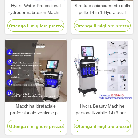
Hydro Water Professional
Stretta e sbiancamento della
Hydrodermabrasion Machine
pelle 14 in 1 Hydrafacial
per il ringiovanimento della
Machine Diamond
Ottenga il migliore prezzo
pelle
Ottenga il migliore prezzo
Microdermabrasion
Macchina idrafaciale
Hydra Beauty Machine
professionale verticale per
personalizzabile 14+3 per il
pulizia profonda 14+3
trattamento dell'acne
Ottenga il migliore prezzo
Ottenga il migliore prezzo