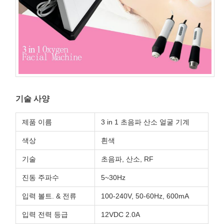
기술 사양
제품 이름
3 in 1 초음파 산소 얼굴 기계
색상
흰색
기술
초음파, 산소, RF
진동 주파수
5~30Hz
입력 볼트. & 전류
100-240V, 50-60Hz, 600mA
입력 전력 등급
12VDC 2.0A