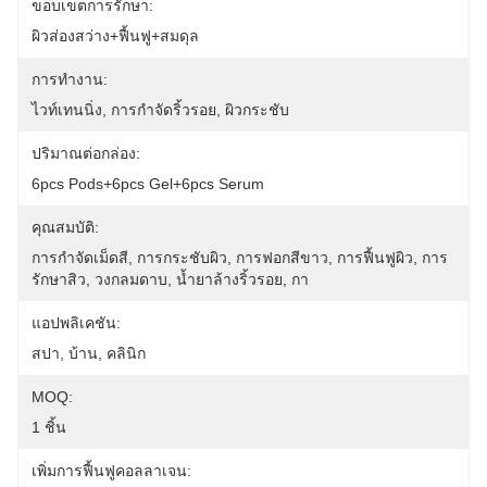
ขอบเขตการรักษา:
ผิวส่องสว่าง+ฟื้นฟู+สมดุล
การทำงาน:
ไวท์เทนนิ่ง, การกำจัดริ้วรอย, ผิวกระชับ
ปริมาณต่อกล่อง:
6pcs Pods+6pcs Gel+6pcs Serum
คุณสมบัติ:
การกำจัดเม็ดสี, การกระชับผิว, การฟอกสีขาว, การฟื้นฟูผิว, การ
รักษาสิว, วงกลมดาบ, น้ำยาล้างริ้วรอย, กา
แอปพลิเคชัน:
สปา, บ้าน, คลินิก
MOQ:
1 ชิ้น
เพิ่มการฟื้นฟูคอลลาเจน: