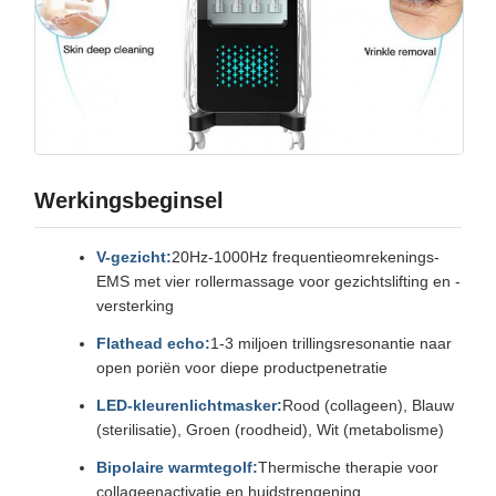
Werkingsbeginsel
V-gezicht:
20Hz-1000Hz frequentieomrekenings-
EMS met vier rollermassage voor gezichtslifting en -
versterking
Flathead echo:
1-3 miljoen trillingsresonantie naar
open poriën voor diepe productpenetratie
LED-kleurenlichtmasker:
Rood (collageen), Blauw
(sterilisatie), Groen (roodheid), Wit (metabolisme)
Bipolaire warmtegolf:
Thermische therapie voor
collageenactivatie en huidstrengening