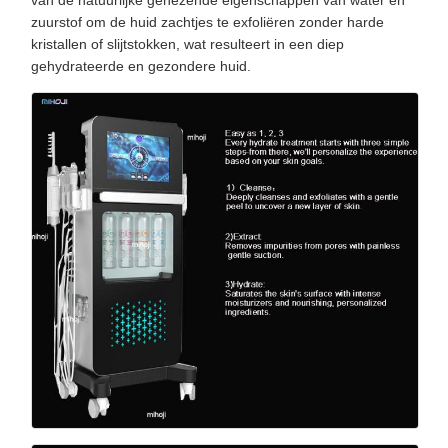
zuurstof om de huid zachtjes te exfoliëren zonder harde
kristallen of slijtstokken, wat resulteert in een diep
gehydrateerde en gezondere huid.