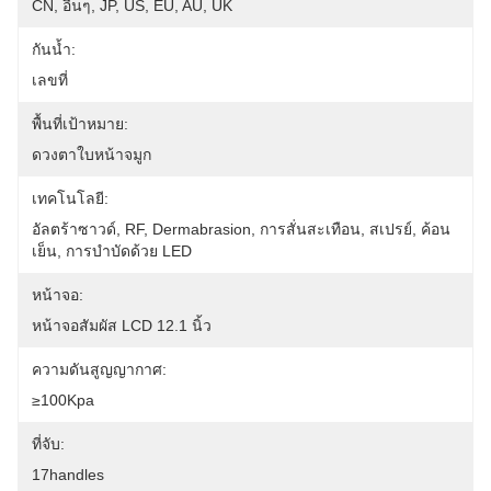
CN, อื่นๆ, JP, US, EU, AU, UK
กันน้ำ:
เลขที่
พื้นที่เป้าหมาย:
ดวงตาใบหน้าจมูก
เทคโนโลยี:
อัลตร้าซาวด์, RF, Dermabrasion, การสั่นสะเทือน, สเปรย์, ค้อน
เย็น, การบำบัดด้วย LED
หน้าจอ:
หน้าจอสัมผัส LCD 12.1 นิ้ว
ความดันสูญญากาศ:
≥100Kpa
ที่จับ:
17handles