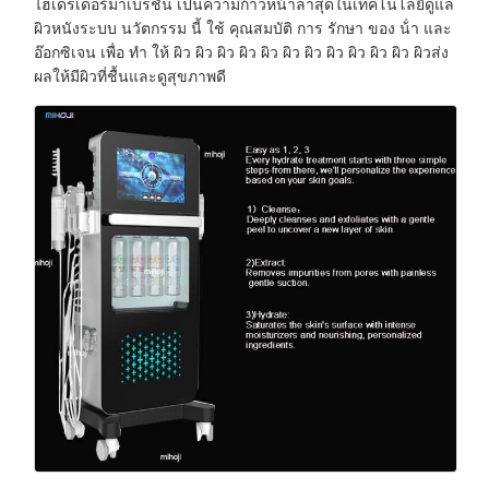
ไฮเดรเดอร์มาเบรชั่น เป็นความก้าวหน้าล่าสุดในเทคโนโลยีดูแล
ผิวหนังระบบ นวัตกรรม นี้ ใช้ คุณสมบัติ การ รักษา ของ น้ํา และ
อ๊อกซิเจน เพื่อ ทํา ให้ ผิว ผิว ผิว ผิว ผิว ผิว ผิว ผิว ผิว ผิว ผิว ผิวส่ง
ผลให้มีผิวที่ชื้นและดูสุขภาพดี