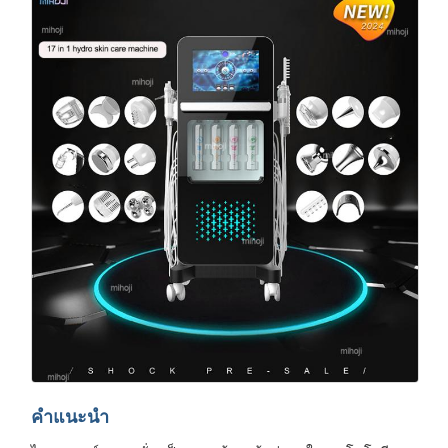
คําแนะนํา